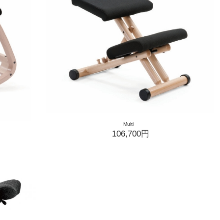
Multi
106,700円