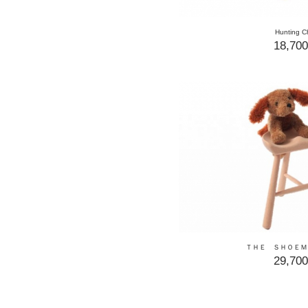
Hunting C
18,70
ＴＨＥ ＳＨＯＥＭ
29,70