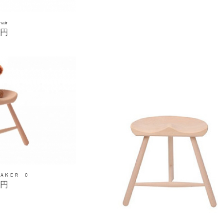
hair
0円
ＡＫＥＲ Ｃ
0円