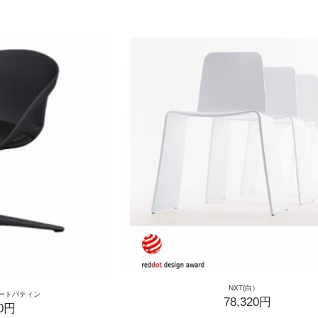
NXT(白）
シートパティン
78,320円
00円