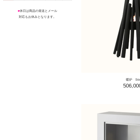
■
休日は商品の発送とメール
対応もお休みとなります。
暖炉 St
506,0