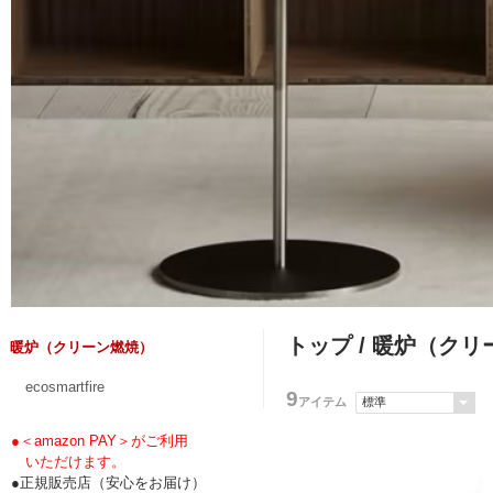
トップ
/ 暖炉（クリ
暖炉（クリーン燃焼）
ecosmartfire
9
アイテム
●＜amazon PAY＞がご利用
いただけます。
●正規販売店（安心をお届け）