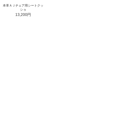
本革ＡＪチェア用シートクッ
ショ
13,200円