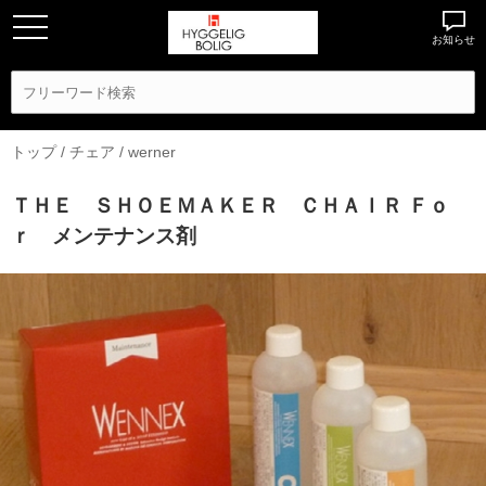
お知らせ
トップ
/
チェア
/
werner
ＴＨＥ ＳＨＯＥＭＡＫＥＲ ＣＨＡＩＲ Ｆｏ
ｒ メンテナンス剤